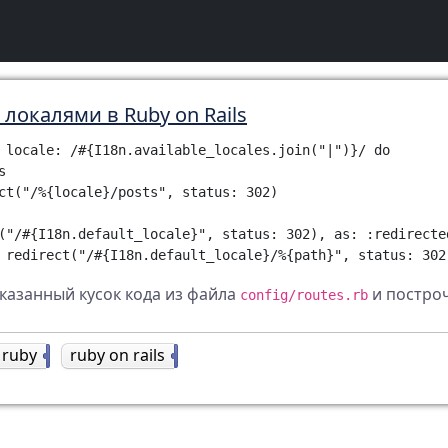
 локалями в Ruby on Rails
 locale: /#{I18n.available_locales.join("|")}/ do



ct("/%{locale}/posts", status: 302)

("/#{I18n.default_locale}", status: 302), as: :redirected
азанный кусок кода из файла
и построч
config/routes.rb
ruby
5
ruby on rails
7