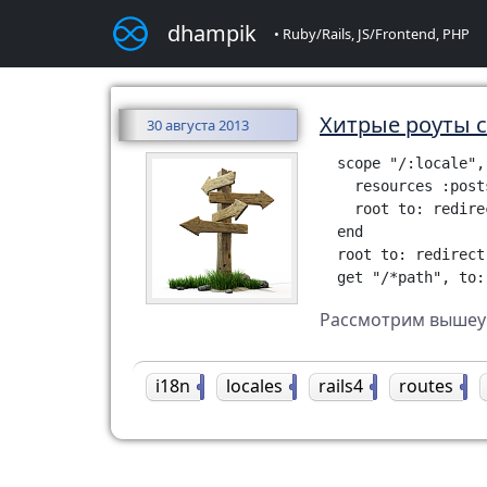
dhampik
• Ruby/Rails, JS/Frontend, PHP
Хитрые роуты с
30 августа 2013
  scope "/:locale",
    resources :posts
    root to: redire
  end

  root to: redirect
Рассмотрим вышеук
i18n
2
locales
2
rails4
1
routes
1