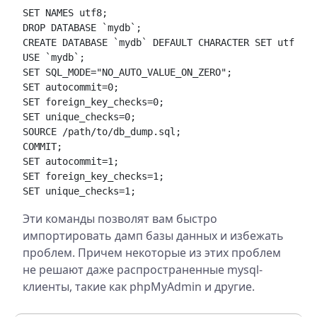
SET NAMES utf8;

DROP DATABASE `mydb`;

CREATE DATABASE `mydb` DEFAULT CHARACTER SET utf8;

USE `mydb`;

SET SQL_MODE="NO_AUTO_VALUE_ON_ZERO";

SET autocommit=0;

SET foreign_key_checks=0;

SET unique_checks=0;

SOURCE /path/to/db_dump.sql;

COMMIT;

SET autocommit=1;

SET foreign_key_checks=1;

Эти команды позволят вам быстро
импортировать дамп базы данных и избежать
проблем. Причем некоторые из этих проблем
не решают даже распространенные mysql-
клиенты, такие как phpMyAdmin и другие.