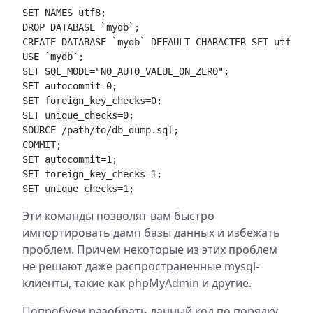
SET NAMES utf8;

DROP DATABASE `mydb`;

CREATE DATABASE `mydb` DEFAULT CHARACTER SET utf8;

USE `mydb`;

SET SQL_MODE="NO_AUTO_VALUE_ON_ZERO";

SET autocommit=0;

SET foreign_key_checks=0;

SET unique_checks=0;

SOURCE /path/to/db_dump.sql;

COMMIT;

SET autocommit=1;

SET foreign_key_checks=1;

Эти команды позволят вам быстро
импортировать дамп базы данных и избежать
проблем. Причем некоторые из этих проблем
не решают даже распространенные mysql-
клиенты, такие как phpMyAdmin и другие.
Попробуем разобрать данный код по порядку.