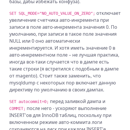
базы, дабы избежать конфуза).
отключает
SET SQL_MODE="NO_AUTO_VALUE_ON_ZERO";
увеличение счетчика авто-инкремента при
записи в поле авто-инкремента значения 0. По
умолчанию, при записи в такое поле значения
NULL или 0 оно автоматически
инкрементируется. И хотя иметь значение 0 в
авто-инкрементном поле – не лучшая практика,
иногда все-таки случается что в дампе есть
такие строки (я встретился с подобным в дампе
от magento). Стоит также заменить, что
mysqldump с некоторых пор включает данную
директиву по умолчанию в своих дампах.
перед заливкой дампа и
SET autocommit=0;
после него - ускоряют выполнение
COMMIT;
INSERT'ов для InnoDB таблиц, поскольку при
включенном режиме авто-коммита логи
сохраняются на диск при каждом INSERT'е.