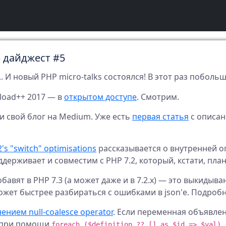
 дайджест #5
. И новый PHP micro-talks состоялся! В этот раз побольш
load++ 2017 — в
открытом доступе
. Смотрим.
и свой блог на Medium. Уже есть
первая статья
с описан
's "switch" optimisations
рассказывается о внутренней о
ддерживает и совместим с PHP 7.2, который, кстати, пла
вят в PHP 7.3 (а может даже и в 7.2.x) — это выкидыван
жет быстрее разбираться с ошибками в json'е. Подроб
нием null-coalesce operator
. Если переменная объявлен
 при помощи
.
foreach ($definition ?? [] as $id => $val)