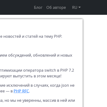
Блог
Об авторе
RU
е новостей и статей на тему PHP.
ием обсуждений, обновлений и новых
птимизации оператора switch в PHP 7.2
нируют выпустить в этом месяце!
ие исключений в случаях, когда json не
нее — в
PHP RFC
.
а, но мы не уверенны, массив в ней или