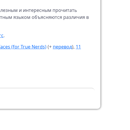
полезным и интересным прочитать
ятным языком объясняются различия в
rc
.
faces (for True Nerds)
(+
перевод
),
11