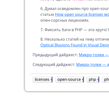
Думал осведомлен про open-sour
статью
How open source licenses wo
опен-сорсных лицензиях.
Фиксить баги в PHP — это круто!
Несколько статей на тему оптич
Optical Illusions Found in Visual Des
Предыдущий дайджест:
Микро-толки —
Следующий дайджест:
Микро-толки — д
licenses
1
open-source
1
php
15
ph