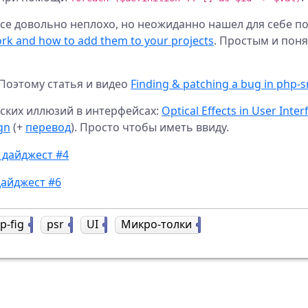
ce довольно неплохо, но неожиданно нашел для себе 
rk and how to add them to your projects
. Простым и пон
 Поэтому статья и видео
Finding & patching a bug in php-s
еских иллюзий в интерфейсах:
Optical Effects in User Inter
ign
(+
перевод
). Просто чтобы иметь ввиду.
 дайджест #4
айджест #6
p-fig
1
psr
2
UI
1
Микро-толки
9