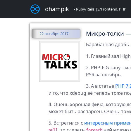
dhampik
• Ruby/Rails, JS/Frontend, PHP
Микро-толки —
22 октября 2017
Барабанная дробь..
Главный зал High
PHP-FIG запустил
PSR за октябрь.
А в статье
PHP 7.2
и то, что xdebug её теперь тоже по
Очень хорошая фича, которую доба
может быть распарсен. Очень помо
Встретился с
интересным примене
, то сделать
ней можно
null
foreach