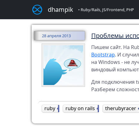
dhampik
• Ruby/Rails, JS/Frontend, PHP
Проблемы испол
28 апреля 2013
Пишем сайт. На Rub
Bootstrap
. И случи
на Windows - не лу
виндовый компьюте
Для подключения tw
Разберем сложност
ruby
5
ruby on rails
7
therubyracer