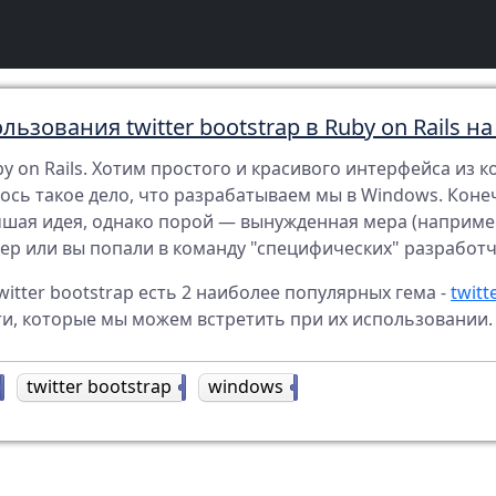
ьзования twitter bootstrap в Ruby on Rails н
y on Rails. Хотим простого и красивого интерфейса из
лось такое дело, что разрабатываем мы в Windows. Кон
чшая идея, однако порой — вынужденная мера (например,
р или вы попали в команду "специфических" разработч
itter bootstrap eсть 2 наиболее популярных гема -
twitt
и, которые мы можем встретить при их использовании.
1
twitter bootstrap
1
windows
1