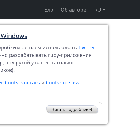
Блог
Об авторе
RU
а Windows
 коробки и решаем использовать
Twitter
ечно разрабатывать ruby-приложения
 под рукой у вас есть только
иков).
er-bootstrap-rails
и
bootsrap-sass
.
Читать подробнее