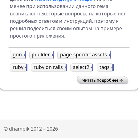
менее при использовании данного гема
возникают некоторые вопросы, на которые нет
подробных ответов и инструкций, поэтому я
решил поделиться своим опытом на примере
простого приложения.
gon
1
jbuilder
1
page-specific assets
1
ruby
5
ruby on rails
7
select2
1
tags
2
Читать подробнее
© dhampik 2012 – 2026