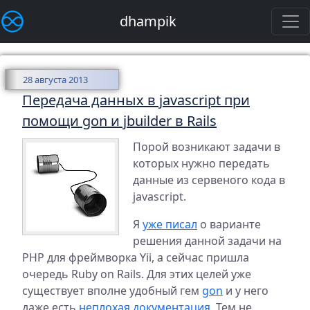
dhampik
28 августа 2013
Передача данных в javascript при
помощи gon и jbuilder в Rails
Порой возникают задачи в
которых нужно передать
данные из сервеного кода в
javascript.
Я
уже писал
о варианте
решения данной задачи на
PHP для фреймворка Yii, а сейчас пришла
очередь Ruby on Rails. Для этих целей уже
существует вполне удобный гем
gon
и у него
даже есть
неплохая документация
. Тем не