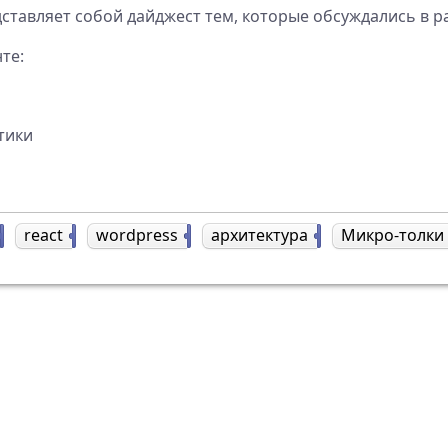
ставляет собой дайджест тем, которые обсуждались в рам
те:
атики
15
react
1
wordpress
1
архитектура
2
Микро-толки