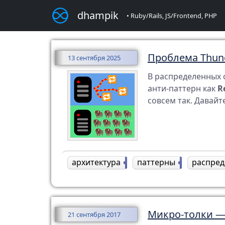
dhampik
• Ruby/Rails, JS/Frontend, PHP
Проблема Thund
13 сентября 2025
В распределенных 
анти-паттерн как
R
совсем так. Давайт
архитектура
2
паттерны
1
распред
Микро-толки —
21 сентября 2017