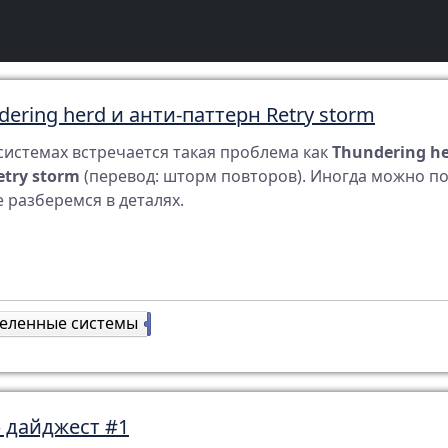
ering herd и анти-паттерн Retry storm
системах встречается такая проблема как
Thundering h
etry storm
(перевод: шторм повторов). Иногда можно поду
е разберемся в деталях.
еленные системы
1
 дайджест #1