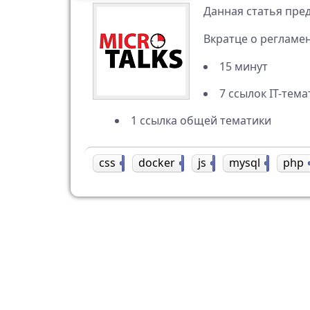
Данная статья пред
Вкратце о регламен
15 минут
7 ссылок IT-тем
1 ссылка общей тематики
css
2
docker
1
js
1
mysql
5
php