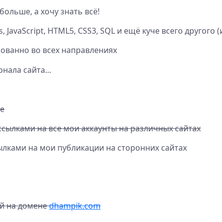
больше, а хочу знать всё!
 JavaScript, HTML5, CSS3, SQL и ещё куче всего другого (
ованно во всех направлениях
нала сайта...
ге
ссылками на все мои аккаунты на различных сайтах
ылками на мои публикации на сторонних сайтах
ий на домене
dhampik.com